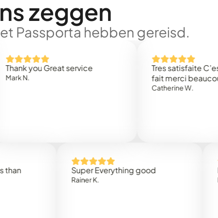
ons zeggen
met Passporta hebben gereisd.
 you Great service
Tres satisfaite C’est rap
.
fait merci beaucoup
Catherine W.
Super Everything good
Rapidez
Rainer K.
Marta R.