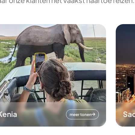
ar onze klanten het vaakst naartoe reizen.
Kenia
Sa
meer tonen