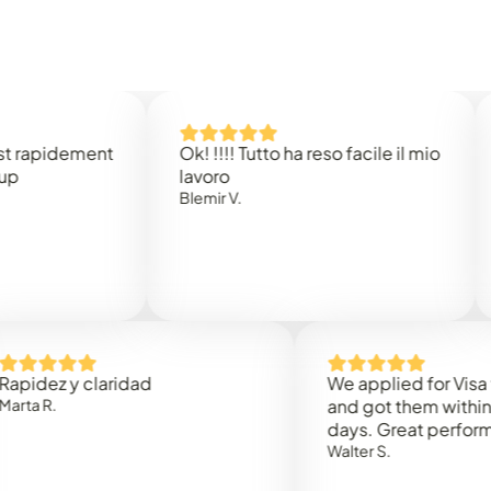
idement
Ok! !!!! Tutto ha reso facile il mio
Easy 
lavoro
Rene 
Blemir V.
 y claridad
We applied for Visa to Om
and got them within 3 work
days. Great performance!
Walter S.