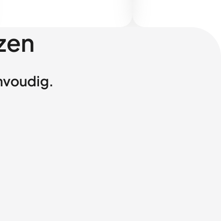
zen
envoudig.