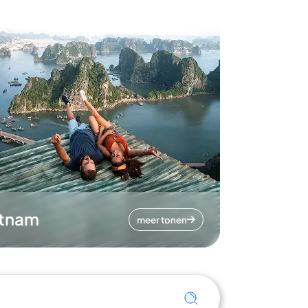
etnam
meer tonen