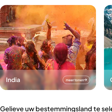
India
meer tonen
Gelieve uw bestemmingsland te sel