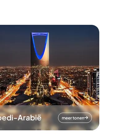
oedi-Arabië
meer tonen