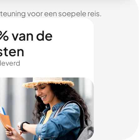
euning voor een soepele reis.
% van de
sten
eleverd