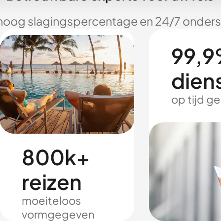
hoog slagingspercentage en 24/7 onderst
99,9
dien
op tijd g
800k+
reizen
moeiteloos
vormgegeven