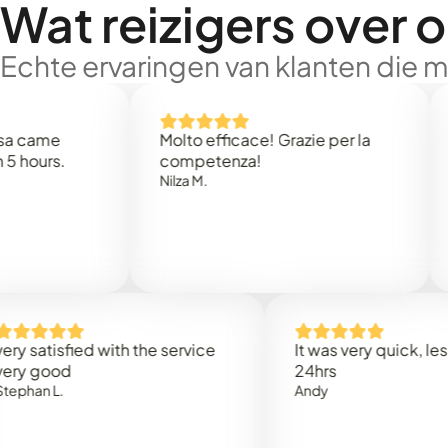
Wat reizigers over 
Echte ervaringen van klanten die 
e
Molto efficace! Grazie per la
Thank
s.
competenza!
Mark N
Nilza M.
isfied with the service
It was very quick, less than
od
24hrs
.
Andy