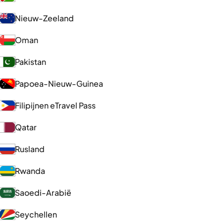
Nieuw-Zeeland
Oman
Pakistan
Papoea-Nieuw-Guinea
Filipijnen eTravel Pass
Qatar
Rusland
Rwanda
Saoedi-Arabië
Seychellen