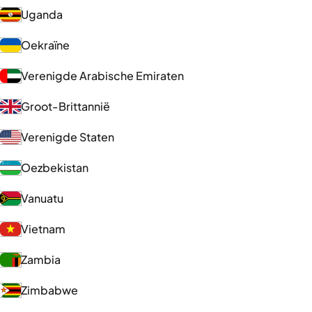
Uganda
Oekraïne
Verenigde Arabische Emiraten
Groot-Brittannië
Verenigde Staten
Oezbekistan
Vanuatu
Vietnam
Zambia
Zimbabwe