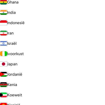
Ghana
India
Indonesië
Iran
Israël
Ivoorkust
Japan
Jordanië
Kenia
Koeweit