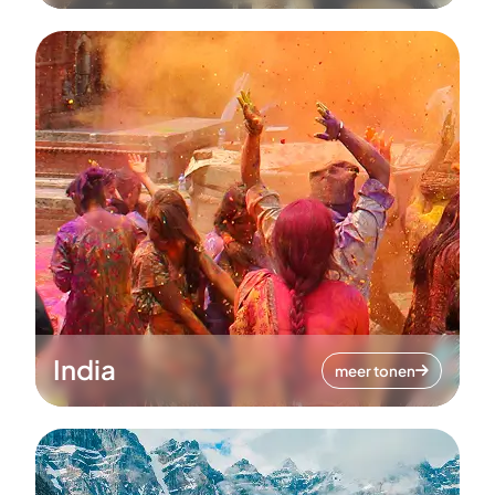
India
meer tonen