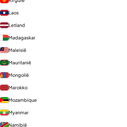
Kirgizië
Laos
Letland
Madagaskar
Maleisië
Mauritanië
Mongolië
Marokko
Mozambique
Myanmar
Namibië