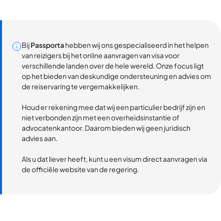
Bij
Passporta
hebben wij ons gespecialiseerd in het helpen
van reizigers bij het online aanvragen van visa voor
verschillende landen over de hele wereld. Onze focus ligt
op het bieden van deskundige ondersteuning en advies om
de reiservaring te vergemakkelijken.
Houd er rekening mee dat wij een particulier bedrijf zijn en
niet verbonden zijn met een overheidsinstantie of
advocatenkantoor. Daarom bieden wij geen juridisch
advies aan.
Als u dat liever heeft, kunt u een visum direct aanvragen via
de officiële website van de regering.