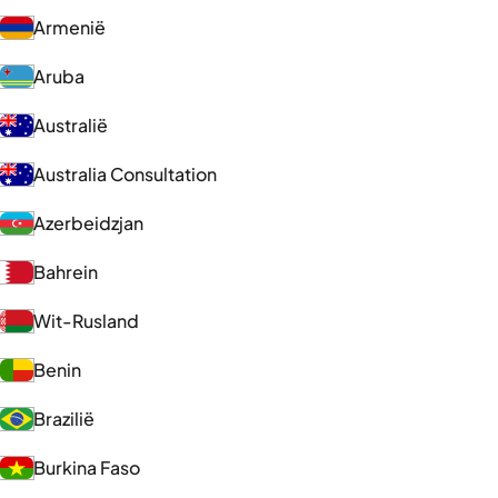
Armenië
Aruba
Australië
Australia Consultation
Azerbeidzjan
Bahrein
Wit-Rusland
Benin
Brazilië
Burkina Faso