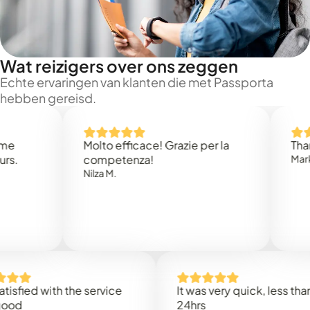
Wat reizigers over ons zeggen
Echte ervaringen van klanten die met Passporta
hebben gereisd.
Molto efficace! Grazie per la
Thank you 
competenza!
Mark N.
Nilza M.
d with the service
It was very quick, less than
24hrs