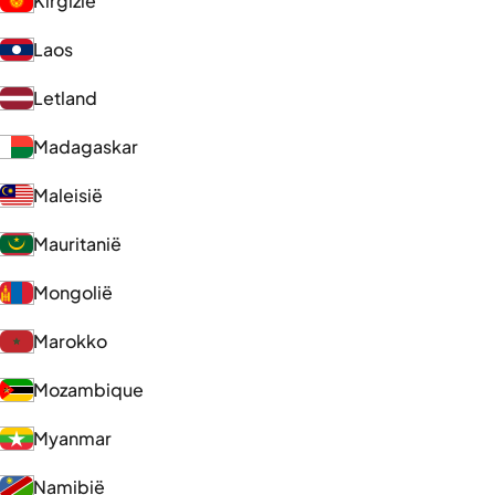
Kirgizië
Laos
Letland
Madagaskar
Maleisië
Mauritanië
Mongolië
Marokko
Mozambique
Myanmar
Namibië