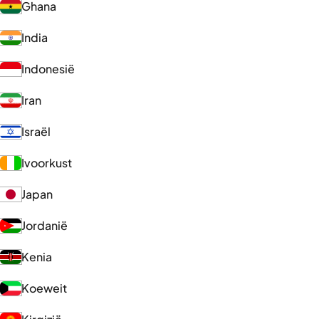
Ghana
India
Indonesië
Iran
Israël
Ivoorkust
Japan
Jordanië
Kenia
Koeweit