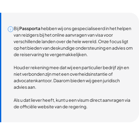
Bij
Passporta
hebben wij ons gespecialiseerd in het helpen
van reizigers bij het online aanvragen van visa voor
verschillende landen over de hele wereld. Onze focus ligt
op het bieden van deskundige ondersteuning en advies om
de reiservaring te vergemakkelijken.
Houd er rekening mee dat wij een particulier bedrijf zijn en
niet verbonden zijn met een overheidsinstantie of
advocatenkantoor. Daarom bieden wij geen juridisch
advies aan.
Als u dat liever heeft, kunt u een visum direct aanvragen via
de officiële website van de regering.