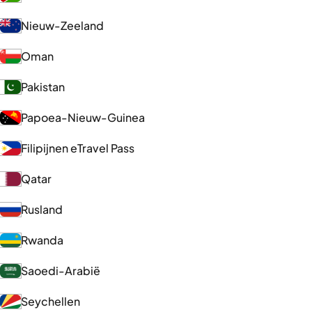
Nieuw-Zeeland
Oman
Pakistan
Papoea-Nieuw-Guinea
Filipijnen eTravel Pass
Qatar
Rusland
Rwanda
Saoedi-Arabië
Seychellen