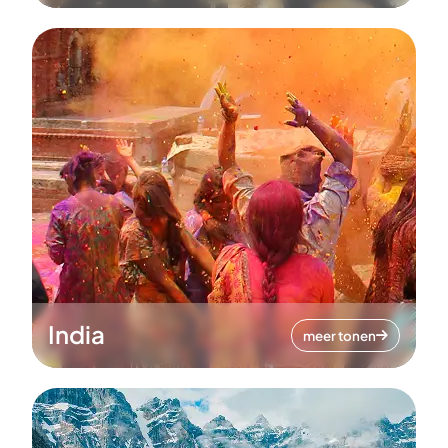
India
meer tonen