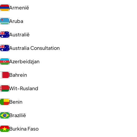
Armenië
Aruba
Australië
Australia Consultation
Azerbeidzjan
Bahrein
Wit-Rusland
Benin
Brazilië
Burkina Faso