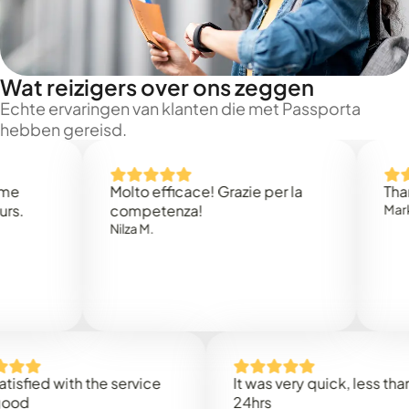
Wat reizigers over ons zeggen
Echte ervaringen van klanten die met Passporta
hebben gereisd.
Molto efficace! Grazie per la
Thank you
competenza!
Mark N.
Nilza M.
d with the service
It was very quick, less than
24hrs