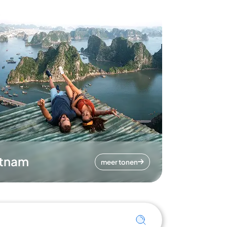
etnam
meer tonen