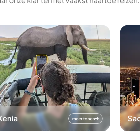
ar onze klanten het vaakst naartoe reizen.
Kenia
Sa
meer tonen