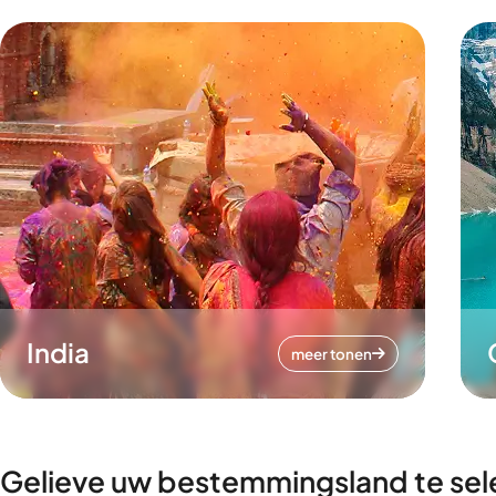
India
meer tonen
Gelieve uw bestemmingsland te sel