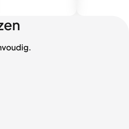
zen
envoudig.