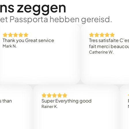
ons zeggen
met Passporta hebben gereisd.
you Great service
Tres satisfaite C’est rapi
fait merci beaucoup
Catherine W.
Super Everything good
Rapidez 
Rainer K.
Marta R.