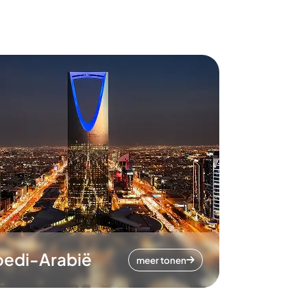
oedi-Arabië
meer tonen