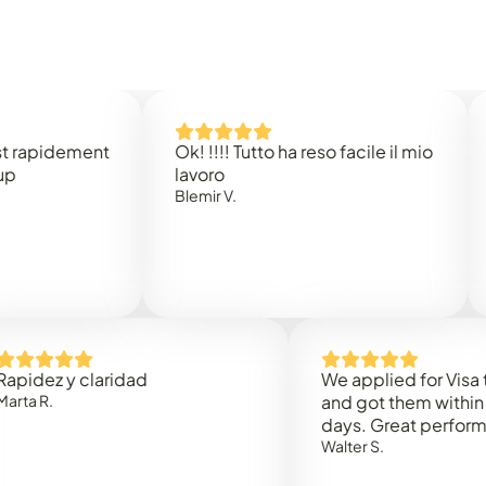
dement
Ok! !!!! Tutto ha reso facile il mio
Easy t
lavoro
Rene B
Blemir V.
y claridad
We applied for Visa to Oma
and got them within 3 work
days. Great performance!
Walter S.