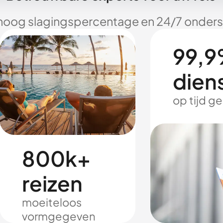
hoog slagingspercentage en 24/7 onderst
99,9
dien
op tijd g
800k+
reizen
moeiteloos
vormgegeven