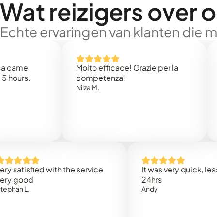
Wat reizigers over 
Echte ervaringen van klanten die 
Molto efficace! Grazie per la
Thank 
.
competenza!
Mark N.
Nilza M.
sfied with the service
It was very quick, less than
od
24hrs
.
Andy