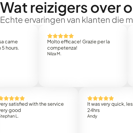
Wat reizigers over 
Echte ervaringen van klanten die 
e
Molto efficace! Grazie per la
Thank
s.
competenza!
Mark N
Nilza M.
isfied with the service
It was very quick, less than
od
24hrs
.
Andy