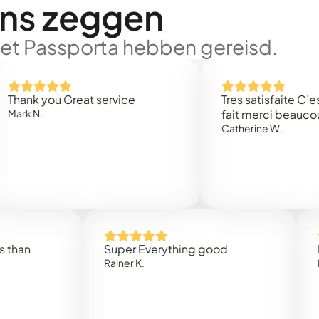
ons zeggen
met Passporta hebben gereisd.
 you Great service
Tres satisfaite C’est rap
.
fait merci beaucoup
Catherine W.
Super Everything good
Rapidez
Rainer K.
Marta R.