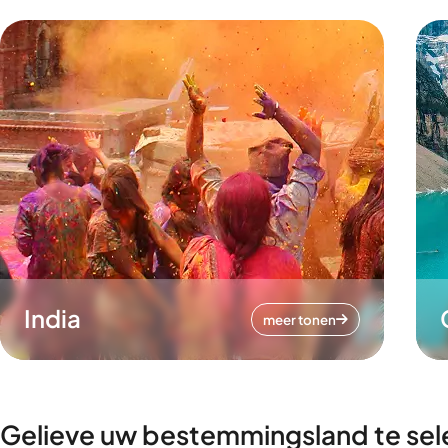
India
meer tonen
Gelieve uw bestemmingsland te sel