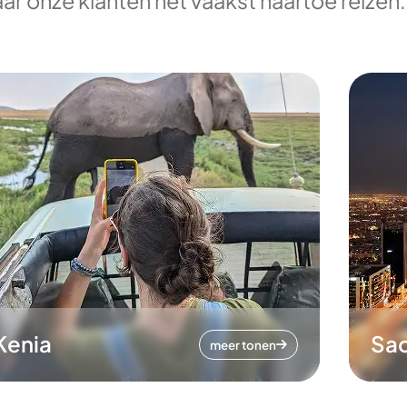
ar onze klanten het vaakst naartoe reizen.
Kenia
Sa
meer tonen