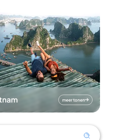
etnam
meer tonen