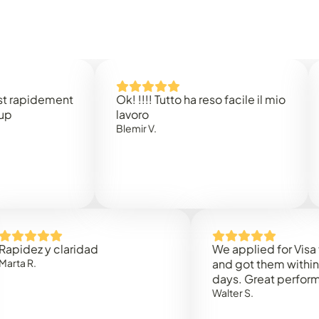
idement
Ok! !!!! Tutto ha reso facile il mio
Easy 
lavoro
Rene 
Blemir V.
 y claridad
We applied for Visa to Om
and got them within 3 work
days. Great performance!
Walter S.