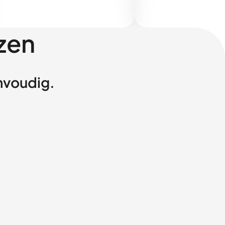
zen
envoudig.