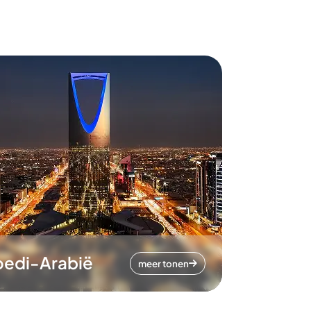
oedi-Arabië
meer tonen