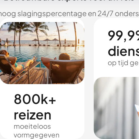
hoog slagingspercentage en 24/7 onderst
99,9
dien
op tijd g
800k+
reizen
moeiteloos
vormgegeven