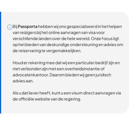
Bij
Passporta
hebben wij ons gespecialiseerd in het helpen
van reizigers bij het online aanvragen van visa voor
verschillende landen over de hele wereld. Onze focus ligt
op het bieden van deskundige ondersteuning en advies om
de reiservaring te vergemakkelijken.
Houd er rekening mee dat wij een particulier bedrijf zijn en
niet verbonden zijn met een overheidsinstantie of
advocatenkantoor. Daarom bieden wij geen juridisch
advies aan.
Als u dat liever heeft, kunt u een visum direct aanvragen via
de officiële website van de regering.