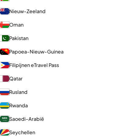
Nieuw-Zeeland
Oman
Pakistan
Papoea-Nieuw-Guinea
Filipijnen eTravel Pass
Qatar
Rusland
Rwanda
Saoedi-Arabië
Seychellen