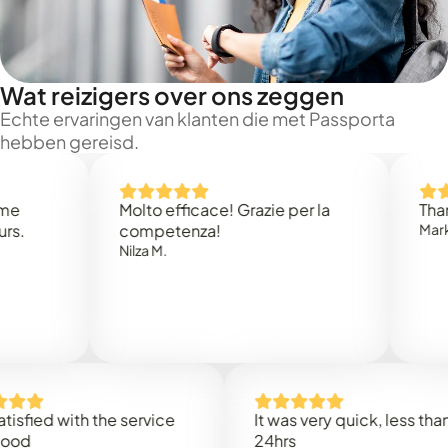
Wat reizigers over ons zeggen
Echte ervaringen van klanten die met Passporta
hebben gereisd.
Molto efficace! Grazie per la
Thank you
competenza!
Mark N.
Nilza M.
d with the service
It was very quick, less than
24hrs