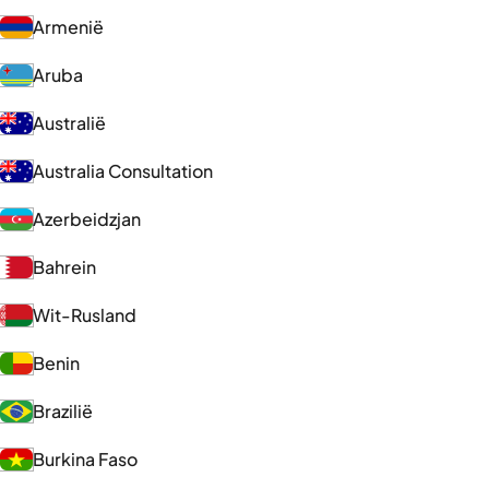
Armenië
Aruba
Australië
Australia Consultation
Azerbeidzjan
Bahrein
Wit-Rusland
Benin
Brazilië
Burkina Faso