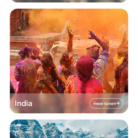
India
meer tonen