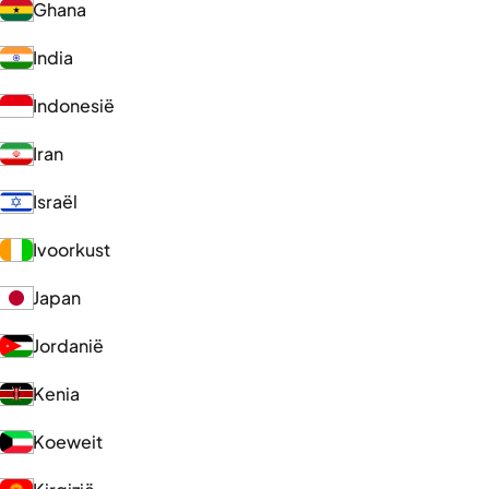
Ghana
India
Indonesië
Iran
Israël
Ivoorkust
Japan
Jordanië
Kenia
Koeweit