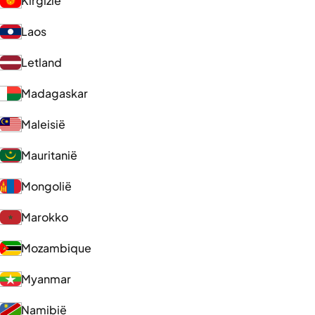
Kirgizië
Laos
Letland
Madagaskar
Maleisië
Mauritanië
Mongolië
Marokko
Mozambique
Myanmar
Namibië