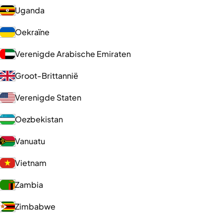
Uganda
Oekraïne
Verenigde Arabische Emiraten
Groot-Brittannië
Verenigde Staten
Oezbekistan
Vanuatu
Vietnam
Zambia
Zimbabwe