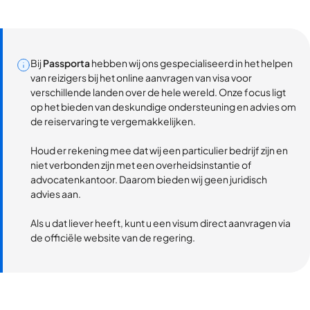
Bij
Passporta
hebben wij ons gespecialiseerd in het helpen
van reizigers bij het online aanvragen van visa voor
verschillende landen over de hele wereld. Onze focus ligt
op het bieden van deskundige ondersteuning en advies om
de reiservaring te vergemakkelijken.
Houd er rekening mee dat wij een particulier bedrijf zijn en
niet verbonden zijn met een overheidsinstantie of
advocatenkantoor. Daarom bieden wij geen juridisch
advies aan.
Als u dat liever heeft, kunt u een visum direct aanvragen via
de officiële website van de regering.