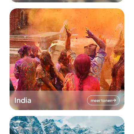
India
meer tonen