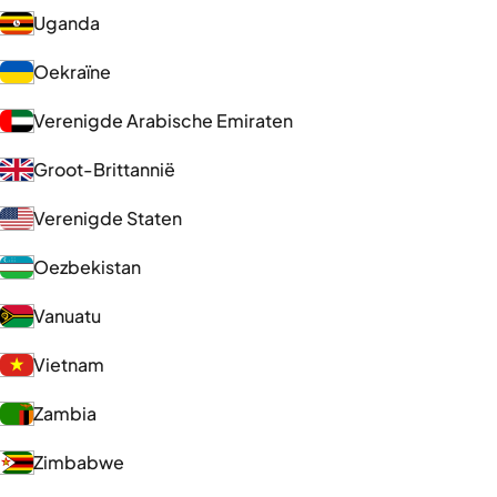
Uganda
Oekraïne
Verenigde Arabische Emiraten
Groot-Brittannië
Verenigde Staten
Oezbekistan
Vanuatu
Vietnam
Zambia
Zimbabwe