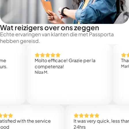
Wat reizigers over ons zeggen
Echte ervaringen van klanten die met Passporta
hebben gereisd.
Molto efficace! Grazie per la
Thank you
competenza!
Mark N.
Nilza M.
ed with the service
It was very quick, less than
24hrs