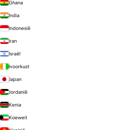
Ghana
India
Indonesië
Iran
Israël
Ivoorkust
Japan
Jordanië
Kenia
Koeweit