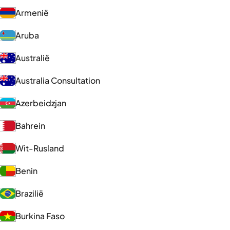
Armenië
Aruba
Australië
Australia Consultation
Azerbeidzjan
Bahrein
Wit-Rusland
Benin
Brazilië
Burkina Faso