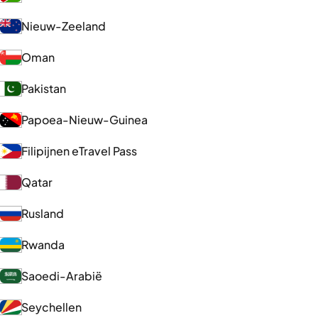
Nieuw-Zeeland
Oman
Pakistan
Papoea-Nieuw-Guinea
Filipijnen eTravel Pass
Qatar
Rusland
Rwanda
Saoedi-Arabië
Seychellen