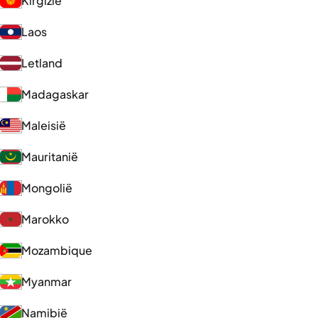
Kirgizië
Laos
Letland
Madagaskar
Maleisië
Mauritanië
Mongolië
Marokko
Mozambique
Myanmar
Namibië