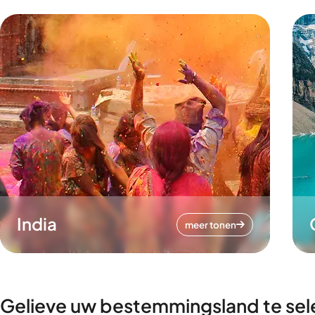
India
meer tonen
Gelieve uw bestemmingsland te sel