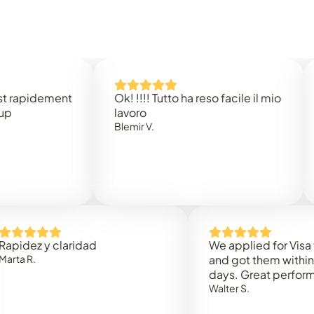
dement
Ok! !!!! Tutto ha reso facile il mio
Easy 
lavoro
Rene 
Blemir V.
 y claridad
We applied for Visa to Oma
and got them within 3 work
days. Great performance!
Walter S.