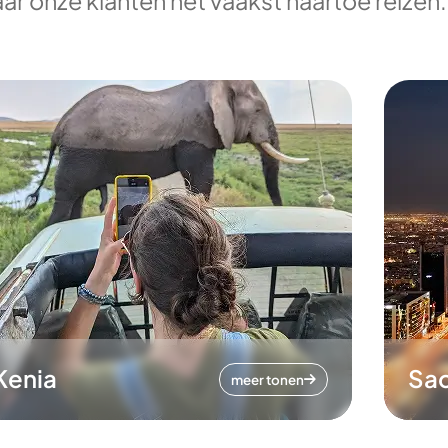
ar onze klanten het vaakst naartoe reizen.
Kenia
Sa
meer tonen