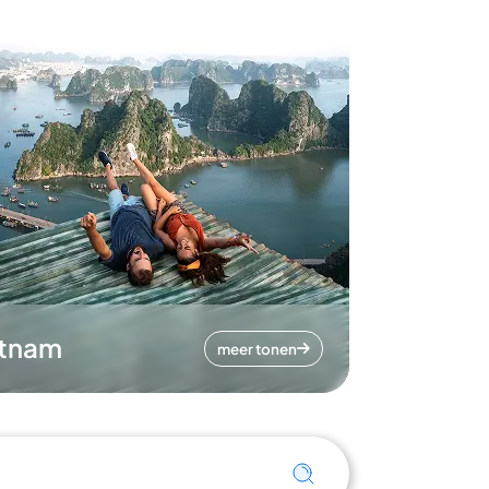
etnam
meer tonen