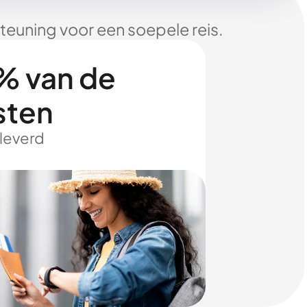
euning voor een soepele reis.
% van de
sten
eleverd