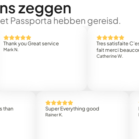
ons zeggen
met Passporta hebben gereisd.
you Great service
Tres satisfaite C’est rapi
.
fait merci beaucoup
Catherine W.
Super Everything good
Rapidez
Rainer K.
Marta R.