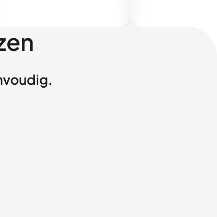
zen
envoudig.