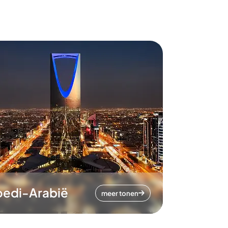
oedi-Arabië
meer tonen