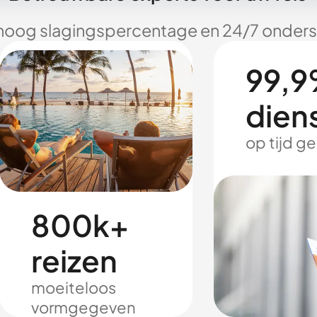
hoog slagingspercentage en 24/7 onderst
99,9
dien
op tijd g
800k+
reizen
moeiteloos
vormgegeven