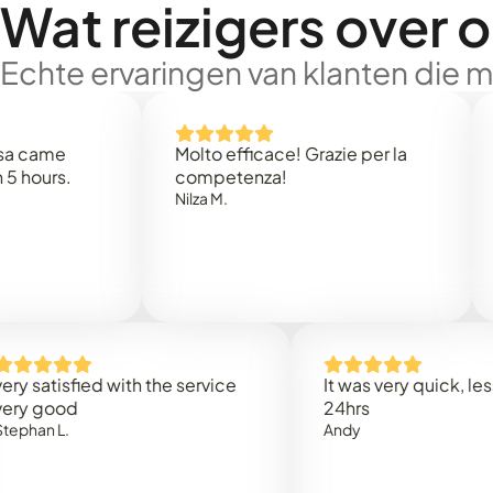
Wat reizigers over 
Echte ervaringen van klanten die 
e
Molto efficace! Grazie per la
Thank 
.
competenza!
Mark N
Nilza M.
isfied with the service
It was very quick, less than
od
24hrs
.
Andy