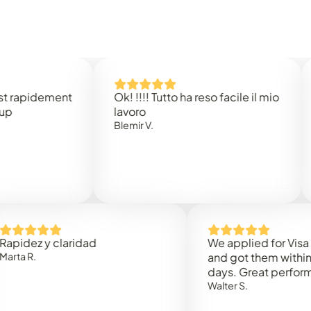
pidement
Ok! !!!! Tutto ha reso facile il mio
Easy
lavoro
Rene
Blemir V.
z y claridad
We applied for Visa to O
.
and got them within 3 wor
days. Great performance!
Walter S.