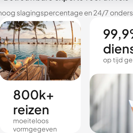
hoog slagingspercentage en 24/7 onderst
99,9
dien
op tijd g
800k+
reizen
moeiteloos
vormgegeven