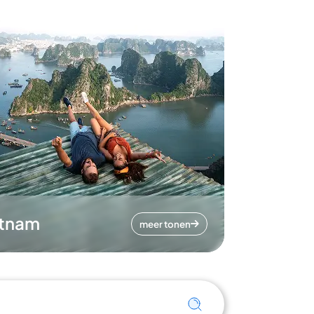
etnam
meer tonen