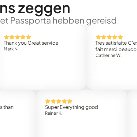
ons zeggen
met Passporta hebben gereisd.
k you Great service
Tres satisfaite C’est ra
N.
fait merci beaucoup
Catherine W.
Super Everything good
Rapide
Rainer K.
Marta R