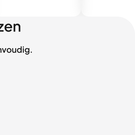
zen
envoudig.