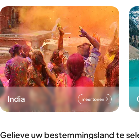
India
meer tonen
Gelieve uw bestemmingsland te sel