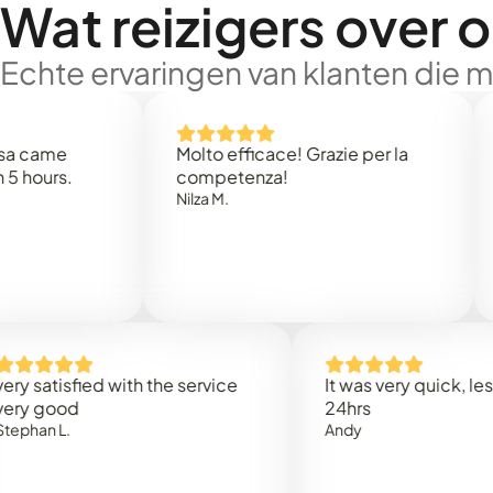
Wat reizigers over 
Echte ervaringen van klanten die 
me
Molto efficace! Grazie per la
Than
rs.
competenza!
Mark 
Nilza M.
tisfied with the service
It was very quick, less than
ood
24hrs
 L.
Andy