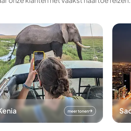
ar onze klanten het vaakst naartoe reizen.
Kenia
Sa
meer tonen