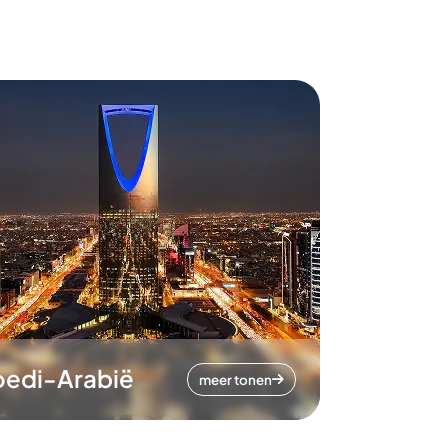
oedi-Arabië
meer tonen