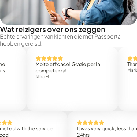
Wat reizigers over ons zeggen
Echte ervaringen van klanten die met Passporta
hebben gereisd.
Molto efficace! Grazie per la
Thank you 
competenza!
Mark N.
Nilza M.
d with the service
It was very quick, less than
24hrs