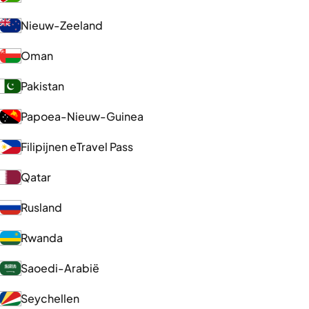
Nieuw-Zeeland
Oman
Pakistan
Papoea-Nieuw-Guinea
Filipijnen eTravel Pass
Qatar
Rusland
Rwanda
Saoedi-Arabië
Seychellen