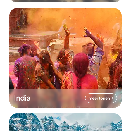
India
meer tonen