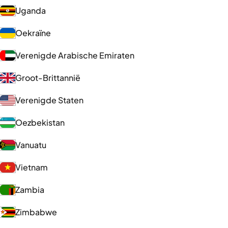
Uganda
Oekraïne
Verenigde Arabische Emiraten
Groot-Brittannië
Verenigde Staten
Oezbekistan
Vanuatu
Vietnam
Zambia
Zimbabwe