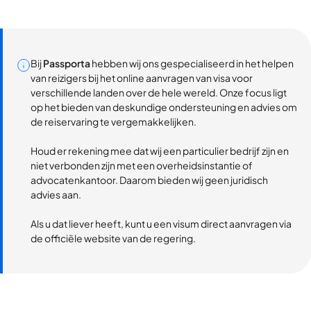
Bij
Passporta
hebben wij ons gespecialiseerd in het helpen
van reizigers bij het online aanvragen van visa voor
verschillende landen over de hele wereld. Onze focus ligt
op het bieden van deskundige ondersteuning en advies om
de reiservaring te vergemakkelijken.
Houd er rekening mee dat wij een particulier bedrijf zijn en
niet verbonden zijn met een overheidsinstantie of
advocatenkantoor. Daarom bieden wij geen juridisch
advies aan.
Als u dat liever heeft, kunt u een visum direct aanvragen via
de officiële website van de regering.