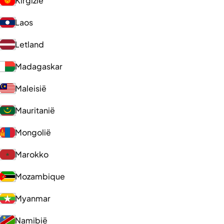
Kirgizië
Laos
Letland
Madagaskar
Maleisië
Mauritanië
Mongolië
Marokko
Mozambique
Myanmar
Namibië