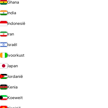
Ghana
India
Indonesië
Iran
Israël
Ivoorkust
Japan
Jordanië
Kenia
Koeweit