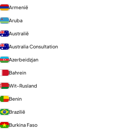
Armenië
Aruba
Australië
Australia Consultation
Azerbeidzjan
Bahrein
Wit-Rusland
Benin
Brazilië
Burkina Faso