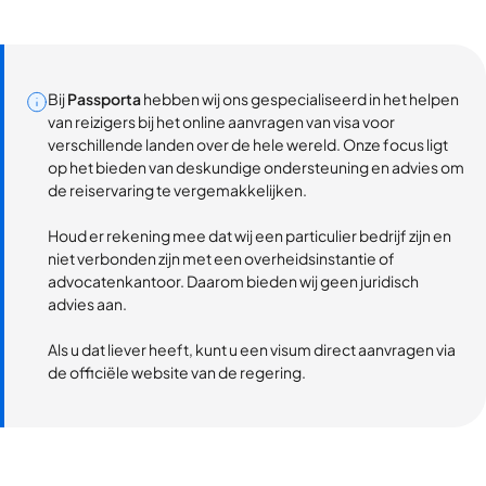
Bij
Passporta
hebben wij ons gespecialiseerd in het helpen
van reizigers bij het online aanvragen van visa voor
verschillende landen over de hele wereld. Onze focus ligt
op het bieden van deskundige ondersteuning en advies om
de reiservaring te vergemakkelijken.
Houd er rekening mee dat wij een particulier bedrijf zijn en
niet verbonden zijn met een overheidsinstantie of
advocatenkantoor. Daarom bieden wij geen juridisch
advies aan.
Als u dat liever heeft, kunt u een visum direct aanvragen via
de officiële website van de regering.