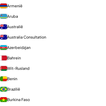
Armenië
Aruba
Australië
Australia Consultation
Azerbeidzjan
Bahrein
Wit-Rusland
Benin
Brazilië
Burkina Faso