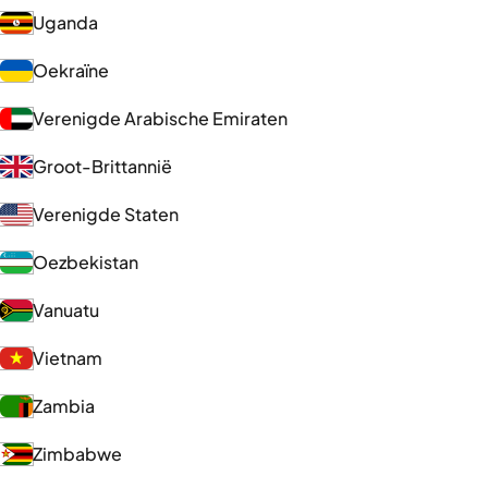
Uganda
Oekraïne
Verenigde Arabische Emiraten
Groot-Brittannië
Verenigde Staten
Oezbekistan
Vanuatu
Vietnam
Zambia
Zimbabwe