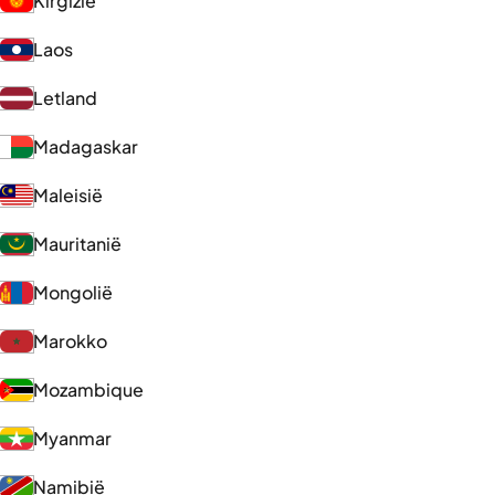
Kirgizië
Laos
Letland
Madagaskar
Maleisië
Mauritanië
Mongolië
Marokko
Mozambique
Myanmar
Namibië