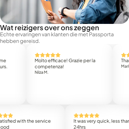
Wat reizigers over ons zeggen
Echte ervaringen van klanten die met Passporta
hebben gereisd.
Molto efficace! Grazie per la
Thank you
competenza!
Mark N.
Nilza M.
ed with the service
It was very quick, less than
24hrs