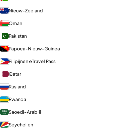
Nieuw-Zeeland
Oman
Pakistan
Papoea-Nieuw-Guinea
Filipijnen eTravel Pass
Qatar
Rusland
Rwanda
Saoedi-Arabië
Seychellen