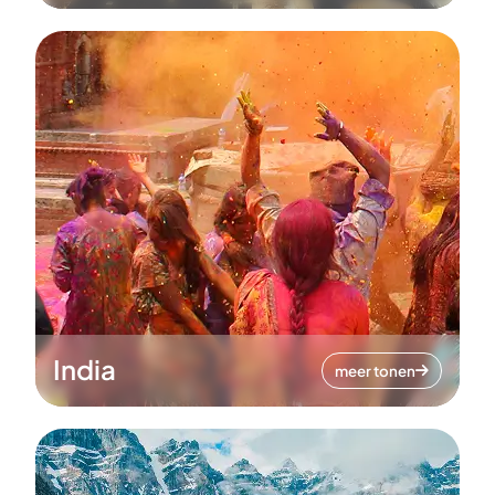
India
meer tonen