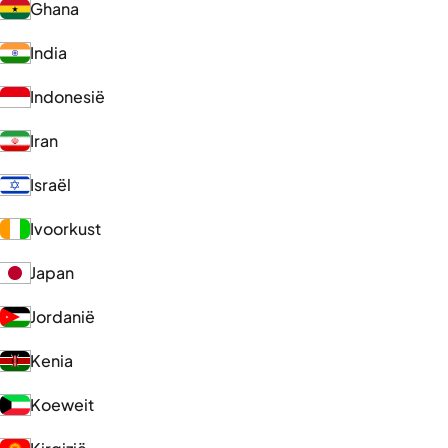
Ghana
India
Indonesië
Iran
Israël
Ivoorkust
Japan
Jordanië
Kenia
Koeweit